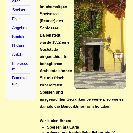
eiten
Im ehemaligen
Speisen
Speisesaal
Flyer
(Remter) des
Angebote
Schlosses
Ballenstedt
Kontakt
wurde 1992 eine
Historie
Gaststätte
Anfahrt
eingerichtet. Im
Impressu
behaglichen
m
Ambiente können
Sie mit frisch
Datensch
utz
zubereiteten
Speisen und
ausgesuchten Getränken verweilen, so wie es
damals die Benediktinermönche taten.
Wir bieten Ihnen:
Speisen àla Carte
private und betriebliche Feiern bis 40